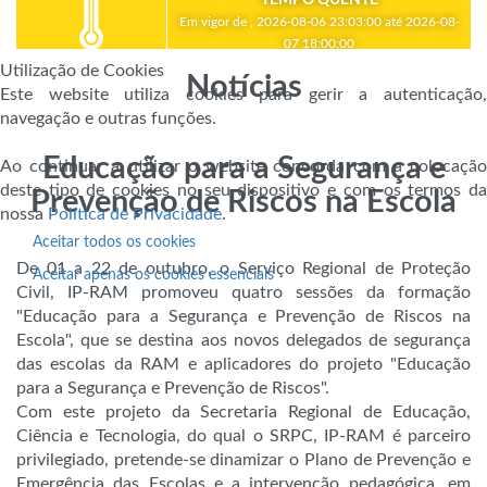
Em vigor de , 2026-08-06 23:03:00 até 2026-08-
07 18:00:00
Utilização de Cookies
Notícias
Este website utiliza cookies para gerir a autenticação,
navegação e outras funções.
Educação para a Segurança e
Ao continuar a utilizar o website concorda com a colocação
deste tipo de cookies no seu dispositivo e com os termos da
Prevenção de Riscos na Escola
nossa
Política de Privacidade
.
Aceitar todos os cookies
De 01 a 22 de outubro, o Serviço Regional de Proteção
Aceitar apenas os cookies essenciais
Civil, IP-RAM promoveu quatro sessões da formação
"Educação para a Segurança e Prevenção de Riscos na
Escola", que se destina aos novos delegados de segurança
das escolas da RAM e aplicadores do projeto "Educação
para a Segurança e Prevenção de Riscos".
Com este projeto da Secretaria Regional de Educação,
Ciência e Tecnologia, do qual o SRPC, IP-RAM é parceiro
privilegiado, pretende-se dinamizar o Plano de Prevenção e
Emergência das Escolas e a intervenção pedagógica, em