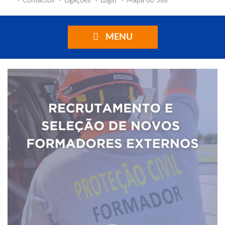
Contactos
Ligações
Login
Mapa do Site
MENU