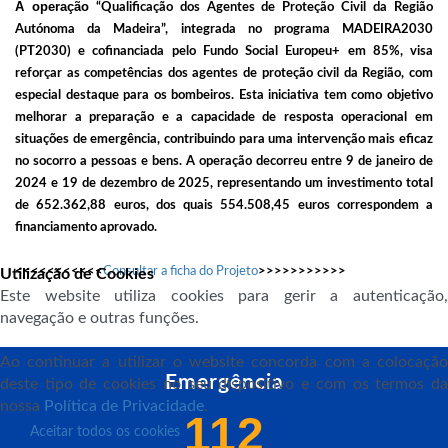
A operação
“
Qualificação dos Agentes de Proteção Civil da Região
Autónoma da Madeira
”, integrada no programa MADEIRA2030
(PT2030) e cofinanciada pelo Fundo Social Europeu+ em 85%, visa
reforçar as competências dos agentes de proteção civil da Região, com
especial destaque para os bombeiros. Esta iniciativa tem como objetivo
melhorar a preparação e a capacidade de resposta operacional em
situações de emergência, contribuindo para uma intervenção mais eficaz
no socorro a pessoas e bens. A operação decorreu entre 9 de janeiro de
2024 e 19 de dezembro de 2025, representando um investimento total
de 652.362,88 euros, dos quais 554.508,45 euros correspondem a
financiamento aprovado.
<<<<<<<<<<<
Consultar a ficha do Projeto
>>>>>>>>>>>
Utilização de Cookies
Este website utiliza cookies para gerir a autenticação,
navegação e outras funções.
Ao continuar a utilizar o website concorda com a colocação
Emergência
deste tipo de cookies no seu dispositivo e com os termos da
nossa
Política de Privacidade
.
112
Aceitar todos os cookies