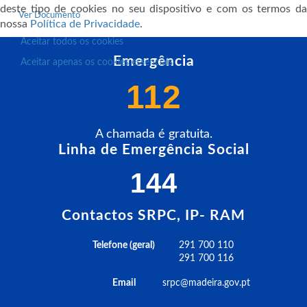
deste tipo de cookies no seu dispositivo e com os termos da
Ver Documento
nossa
Política de Privacidade
.
Aceitar todos os cookies
Emergência
Aceitar apenas os cookies essenciais
112
A chamada é gratuita.
Linha de Emergência Social
144
Contactos SRPC, IP- RAM
Telefone (geral)
291 700 110
291 700 116
Email
srpc@madeira.gov.pt