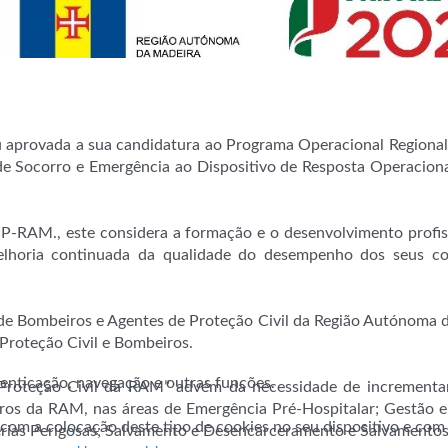
u aprovada a sua candidatura ao Programa Operacional Regiona
 de Socorro e Emergência ao Dispositivo de Resposta Operacio
, IP-RAM., este considera a formação e o desenvolvimento prof
elhoria continuada da qualidade do desempenho dos seus co
 de Bombeiros e Agentes de Proteção Civil da Região Autónoma 
Proteção Civil e Bombeiros.
utenticação, navegação e outras funções.
 Proteção Civil da RAM” advém da necessidade de incrementa
iros da RAM, nas áreas de Emergência Pré-Hospitalar; Gestão e
 com a colocação deste tipo de cookies no seu dispositivo e co
térias Perigosas; Salvamento e Desencarceramento e Salvamento