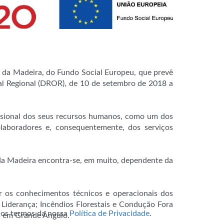
l da Madeira, do Fundo Social Europeu, que prevê
nal Regional (DROR), de 10 de setembro de 2018 a
issional dos seus recursos humanos, como um dos
laboradores e, consequentemente, dos serviços
da Madeira encontra-se, em muito, dependente da
r os conhecimentos técnicos e operacionais dos
 Liderança; Incêndios Florestais e Condução Fora
m os termos da nossa
Política de Privacidade
.
s em Grande Ângulo.