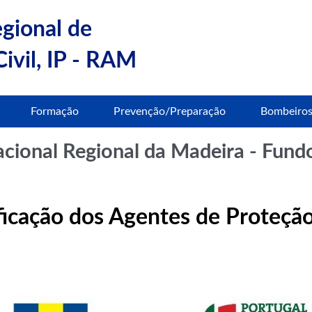
egional de
ivil, IP - RAM
Formação
Prevenção/Preparação
Bombeiro
ional Regional da Madeira - Fund
ficação dos Agentes de Proteçã