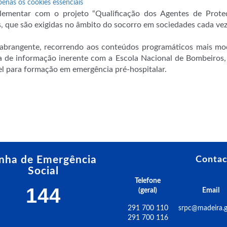
penas os cookies essenciais
ementar com o projeto “Qualificação dos Agentes de Prote
 que são exigidas no âmbito do socorro em sociedades cada vez 
brangente, recorrendo aos conteúdos programáticos mais mode
ha de informação inerente com a Escola Nacional de Bombeiros,
l para formação em emergência pré-hospitalar.
inha de Emergência
Contac
Social
Telefone
144
(geral)
Email
291 700 110
srpc@madeira.g
291 700 116