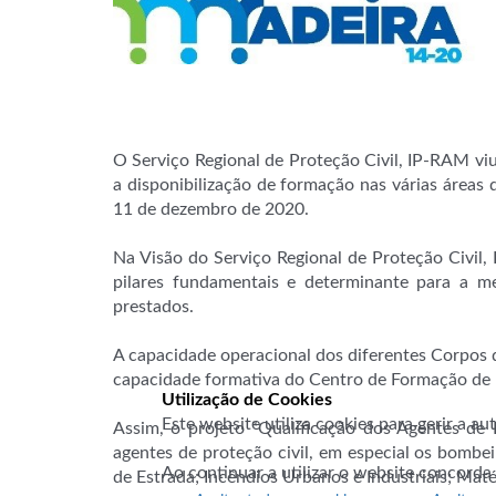
O Serviço Regional de Proteção Civil, IP-RAM vi
a disponibilização de formação nas várias áreas
11 de dezembro de 2020.
Na Visão do Serviço Regional de Proteção Civil
pilares fundamentais e determinante para a m
prestados.
A capacidade operacional dos diferentes Corpos
capacidade formativa do Centro de Formação de 
Utilização de Cookies
Este website utiliza cookies para gerir a a
Assim, o projeto “Qualificação dos Agentes de
agentes de proteção civil, em especial os bombe
Ao continuar a utilizar o website concorda
de Estrada; Incêndios Urbanos e Industriais; Ma