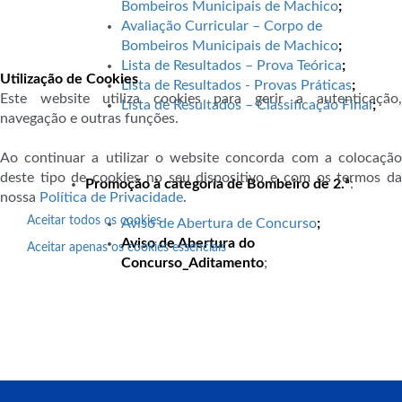
Bombeiros Municipais de Machico
;
Avaliação Curricular – Corpo de
Bombeiros Municipais de Machico
;
Lista de Resultados – Prova Teórica
;
Utilização de Cookies
Lista de Resultados - Provas Práticas
;
Este website utiliza cookies para gerir a autenticação,
Lista de Resultados – Classificação Final
;
navegação e outras funções.
Ao continuar a utilizar o website concorda com a colocação
deste tipo de cookies no seu dispositivo e com os termos da
Promoção à categoria de Bombeiro de 2.ª
:
nossa
Política de Privacidade
.
Aceitar todos os cookies
Aviso de Abertura de Concurso
;
Aviso de Abertura do
Aceitar apenas os cookies essenciais
Concurso_Aditamento
;