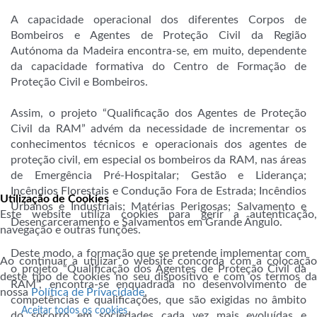
A capacidade operacional dos diferentes Corpos de
Bombeiros e Agentes de Proteção Civil da Região
Autónoma da Madeira encontra-se, em muito, dependente
da capacidade formativa do Centro de Formação de
Proteção Civil e Bombeiros.
Assim, o projeto “Qualificação dos Agentes de Proteção
Civil da RAM” advém da necessidade de incrementar os
conhecimentos técnicos e operacionais dos agentes de
proteção civil, em especial os bombeiros da RAM, nas áreas
de Emergência Pré-Hospitalar; Gestão e Liderança;
Incêndios Florestais e Condução Fora de Estrada; Incêndios
Utilização de Cookies
Urbanos e Industriais; Matérias Perigosas; Salvamento e
Este website utiliza cookies para gerir a autenticação,
Desencarceramento e Salvamentos em Grande Ângulo.
navegação e outras funções.
Deste modo, a formação que se pretende implementar com
Ao continuar a utilizar o website concorda com a colocação
o projeto “Qualificação dos Agentes de Proteção Civil da
deste tipo de cookies no seu dispositivo e com os termos da
RAM”, encontra-se enquadrada no desenvolvimento de
nossa
Política de Privacidade
.
competências e qualificações, que são exigidas no âmbito
Aceitar todos os cookies
do socorro em sociedades cada vez mais evoluídas e