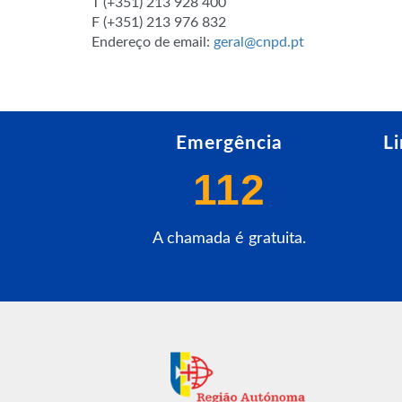
T (+351) 213 928 400
F (+351) 213 976 832
Endereço de email:
geral@cnpd.pt
Emergência
L
112
A chamada é gratuita.