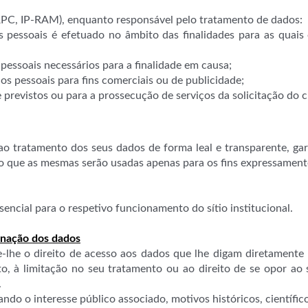
RPC, IP-RAM), enquanto responsável pelo tratamento de dados:
 pessoais é efetuado no âmbito das finalidades para as quais
 pessoais necessários para a finalidade em causa;
s pessoais para fins comerciais ou de publicidade;
e previstos ou para a prossecução de serviços da solicitação do 
tratamento dos seus dados de forma leal e transparente, gara
do que as mesmas serão usadas apenas para os fins expressamente
ncial para o respetivo funcionamento do sítio institucional.
minação dos dados
he o direito de acesso aos dados que lhe digam diretamente r
to, à limitação no seu tratamento ou ao direito de se opor a
.
o o interesse público associado, motivos históricos, científicos