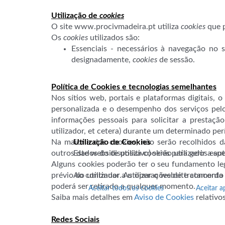
Utilização de
cookies
O site www.procivmadeira.pt utiliza
cookies
que p
Os
cookies
utilizados são:
Essenciais - necessários à navegação no s
designadamente,
cookies
de sessão.
Política de Cookies e tecnologias semelhantes
Nos sítios web, portais e plataformas digitais,
personalizada e o desempenho dos serviços pelos
informações pessoais para solicitar a prestaçã
utilizador, et cetera) durante um determinado pe
Utilização de Cookies
Na maioria dos cookies, não serão recolhidos da
Este website utiliza cookies para gerir a a
outros dados do dispositivo) serão utilizados es
Alguns cookies poderão ter o seu fundamento le
Ao continuar a utilizar o website concorda
prévio do utilizador. As operações de tratament
poderá ser retirado a qualquer momento.
Aceitar todos os cookies
Aceitar a
Saiba mais detalhes em
Aviso de Cookies
relativo
Redes Sociais