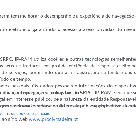
ermitem melhorar o desempenho e a experiência de navegação d
ítio eletrónico garantindo o acesso a áreas privadas do mesm
 o SRPC, IP-RAM utiliza cookies e outras tecnologias semelhan
 seus utilizadores, em prol da eficiência da resposta e elimi
o de serviços, permitindo que a infraestrutura se lembre das 
ríodo de tempo.
dos pessoais. Os dados pessoais e informações do dispositivo 
utenticação, navegação e outras funções.
pecificamente pelos serviços digitais do SRPC, IP-RAM, sem que 
gal em interesse público, pela natureza da entidade Responsáv
 com a colocação deste tipo de cookies no seu dispositivo e co
o que decorram com base no interesse público, podem ser alvo d
penas os cookies essenciais
s ao sítio web
www.procivmadeira.pt