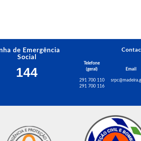
inha de Emergência
Contac
Social
Telefone
144
(geral)
Email
291 700 110
srpc@madeira.g
291 700 116