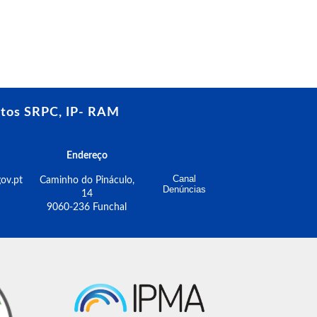
tos SRPC, IP- RAM
Endereço
Canal
ov.pt
Caminho do Pináculo,
Denúncias
14
9060-236 Funchal