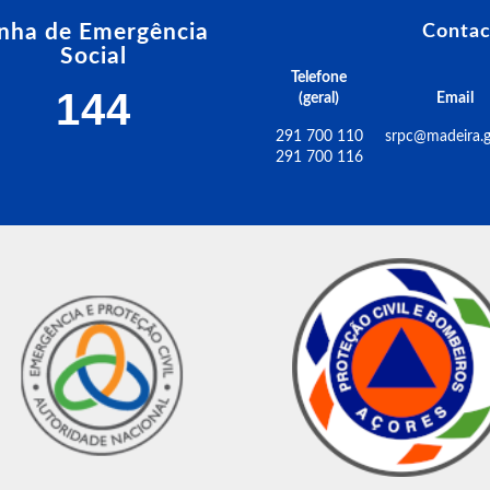
inha de Emergência
Contac
Social
Telefone
144
(geral)
Email
291 700 110
srpc@madeira.g
291 700 116