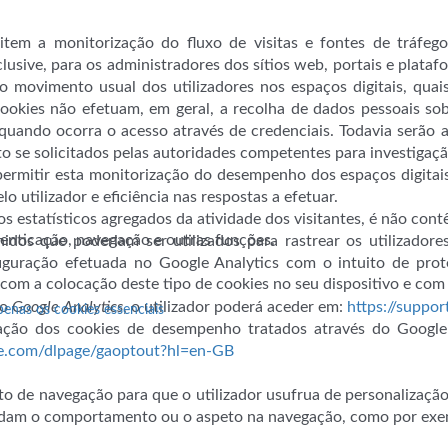
em a monitorização do fluxo de visitas e fontes de tráfego,
usive, para os administradores dos sítios web, portais e platafo
o movimento usual dos utilizadores nos espaços digitais, quai
ookies não efetuam, em geral, a recolha de dados pessoais so
 quando ocorra o acesso através de credenciais. Todavia serão a
o se solicitados pelas autoridades competentes para investigaçã
ermitir esta monitorização do desempenho dos espaços digitais
lo utilizador e eficiência nas respostas a efetuar.
ios estatísticos agregados da atividade dos visitantes, é não co
utenticação, navegação e outras funções.
idos que poderiam ser utilizados para rastrear os utilizador
iguração efetuada no Google Analytics com o intuito de prote
 com a colocação deste tipo de cookies no seu dispositivo e co
o
Google Analytics
, o utilizador poderá aceder em:
https://suppo
penas os cookies essenciais
icação dos cookies de desempenho tratados através do Google
gle.com/dlpage/gaoptout?hl=en-GB
 de navegação para que o utilizador usufrua de personalização
dam o comportamento ou o aspeto na navegação, como por exemp