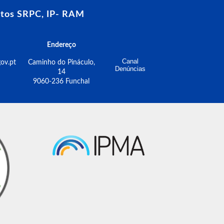
tos SRPC, IP- RAM
Endereço
Canal
ov.pt
Caminho do Pináculo,
Denúncias
14
9060-236 Funchal