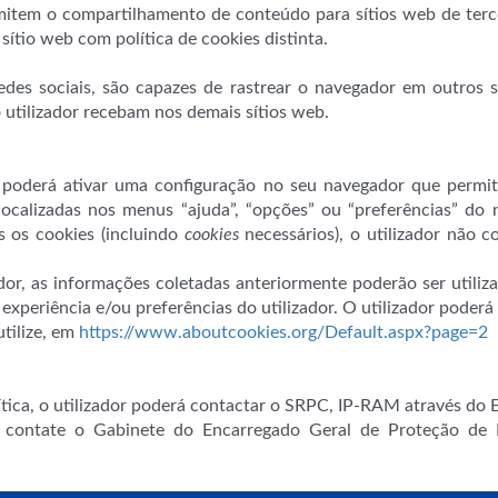
item o compartilhamento de conteúdo para sítios web de terce
sítio web com política de cookies distinta.
edes sociais, são capazes de rastrear o navegador em outros s
utilizador recebam nos demais sítios web.
or poderá ativar uma configuração no seu navegador que permi
localizadas nos menus “ajuda”, “opções” ou “preferências” do n
s os cookies (incluindo
cookies
necessários), o utilizador não c
ador, as informações coletadas anteriormente poderão ser utili
 experiência e/ou preferências do utilizador. O utilizador poder
tilize, em
https://www.aboutcookies.org/Default.aspx?page=2
ítica, o utilizador poderá contactar o SRPC, IP-RAM através do
r contate o Gabinete do Encarregado Geral de Proteção de