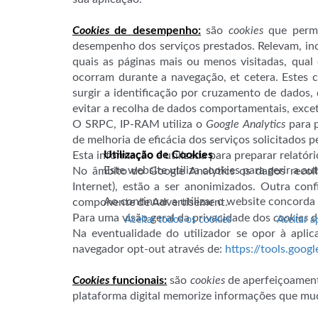
Cookies
de desempenho:
são
cookies
que permit
desempenho dos serviços prestados. Relevam, incl
quais as páginas mais ou menos visitadas, qual 
ocorram durante a navegação, et cetera. Estes c
surgir a identificação por cruzamento de dados,
evitar a recolha de dados comportamentais, excet
O SRPC, IP-RAM utiliza o
Google Analytics
para p
de melhoria de eficácia dos serviços solicitados pe
Utilização de Cookies
Esta informação é utilizada para preparar relatór
Este website utiliza cookies para gerir a a
No âmbito do Google Analytics os dados recolh
Internet), estão a ser anonimizados. Outra conf
Ao continuar a utilizar o website concorda
componente de Advertisement.
Para uma visão geral da privacidade dos
cookies
d
Aceitar todos os cookies
Aceitar a
Na eventualidade do utilizador se opor à apl
navegador opt-out através de:
https://tools.goo
Cookies
funcionais:
são
cookies
de aperfeiçoamento
plataforma digital memorize informações que mu