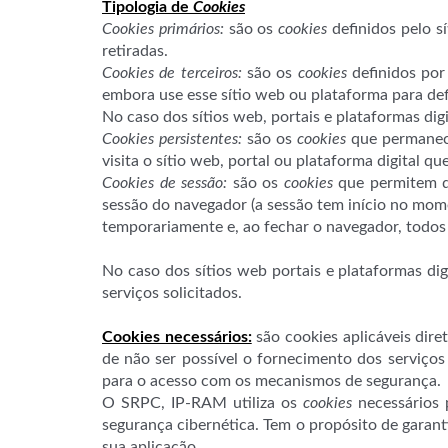
Tipologia de
Cookies
Cookies primários:
são os
cookies
definidos pelo sí
retiradas.
Cookies de terceiros:
são os
cookies
definidos por 
embora use esse sítio web ou plataforma para de
No caso dos sítios web, portais e plataformas di
Cookies persistentes:
são os
cookies
que permanece
visita o sítio web, portal ou plataforma digital qu
Cookies de sessão:
são os
cookies
que permitem qu
sessão do navegador (a sessão tem início no mome
temporariamente e, ao fechar o navegador, todos 
No caso dos sítios web portais e plataformas di
serviços solicitados.
Cookies necessários:
são cookies aplicáveis dire
de não ser possível o fornecimento dos serviços
para o acesso com os mecanismos de segurança.
O SRPC, IP-RAM utiliza os
cookies
necessários p
segurança cibernética. Tem o propósito de garant
sua aplicação.