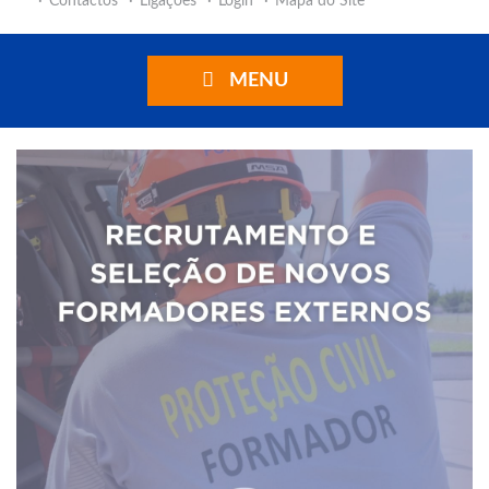
Contactos
Ligações
Login
Mapa do Site
MENU