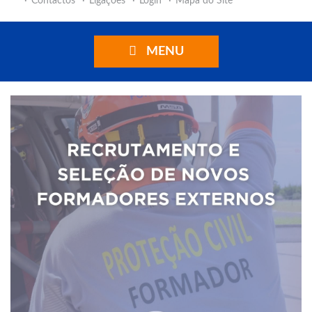
Contactos
Ligações
Login
Mapa do Site
MENU