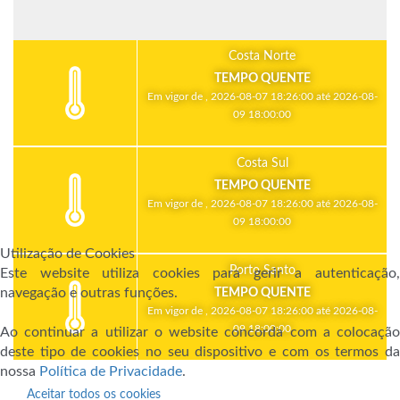
Costa Norte
TEMPO QUENTE
Em vigor de , 2026-08-07 18:26:00 até 2026-08-
09 18:00:00
Costa Sul
TEMPO QUENTE
Em vigor de , 2026-08-07 18:26:00 até 2026-08-
09 18:00:00
Utilização de Cookies
Porto Santo
Este website utiliza cookies para gerir a autenticação,
navegação e outras funções.
TEMPO QUENTE
Em vigor de , 2026-08-07 18:26:00 até 2026-08-
09 18:00:00
Ao continuar a utilizar o website concorda com a colocação
deste tipo de cookies no seu dispositivo e com os termos da
nossa
Política de Privacidade
.
Aceitar todos os cookies