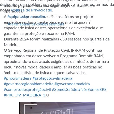
estão na linha da frente para os exigente desafios da
deste tipo de cookies no seu dispositivo e com os termos da
missão, pugnado pela sua segurança nos teatros de
nossa
Política de Privacidade
.
operações.
A equipa de preparadores físicos afetos ao projeto
Aceitar todos os cookies
empenha-se diariamente para elevar a fasquia na
Aceitar apenas os cookies essenciais
capacidade física destes operacionais de excelência que
garantem a proteção e socorro na RAM.
Durante 2024 foram realizadas 630 sessões nos quartéis da
Madeira.
O Serviço Regional de Proteção Civil, IP-RAM continua
empenhado em desenovolver o Programa Bombfit RAM,
aproximando-o das atuais exigências da missão, de forma a
incluir novas modalidades e ampliar as boas práticas no
âmbito da atividade física de quem salva vidas!
#procivmadeira
#proteçãocivilmadeira
#governoregionaldamadeira
#governodamadeira
#somostodosproteçãocivil
#SomosSaúde
#NósSomosSRS
#PROCIV_MADEIRA_3
.0