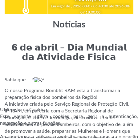
Em vigor de , 2026-08-07 05:48:00 até 2026-08-
07 18:00:00
Notícias
𝟲 𝗱𝗲 𝗮𝗯𝗿𝗶𝗹 – 𝗗𝗶𝗮 𝗠𝘂𝗻𝗱𝗶𝗮𝗹
𝗱𝗮 𝗔𝘁𝗶𝘃𝗶𝗱𝗮𝗱𝗲 𝗙𝗶́𝘀𝗶𝗰𝗮
Sabia que … ?
O nosso Programa Bombfit RAM está a transformar a
preparação física dos bombeiros da Região!
A iniciativa criada pelo Serviço Regional de Proteção Civil,
Utilização de Cookies
IP-RAM, em parceria com a Secretaria Regional de
Este website utiliza cookies para gerir a autenticação,
Educação, Ciência e Tecnologia, desenvolve treinos
navegação e outras funções.
semanais aos corpos de bombeiros, com o objetivo de, além
de promover a saúde, preparar as Mulheres e Homens que
Ao continuar a utilizar o website concorda com a colocação