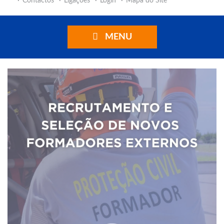
Contactos
Ligações
Login
Mapa do Site
MENU