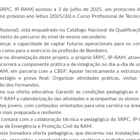
(SRPC, IP-RAM) assinou a 3 de julho de 2025, um protocolo 
o próximo ano letivo (2025/26) o Curso Profissional de Técnic
ofissional), está enquadrado no Catálogo Nacional de Qualifica
ntexto do percurso do nível de ensino secundário.
reforçar a capacidade de captar futuros operacionais para os 
m como para o exercício da profissão de Bombeiro.
 na dinamização deste projeto, o próprio SRPC, IP-RAM, atra
orrerá a componente prática e de integração no dia-a-dia de u
AM, em parceria com a CBSF: Apoiar tecnicamente a estruturaç
estágio e prova final; Organizar atividades práticas, visita
ção dos formandos.
a sua oferta educativa; Garantir as condições pedagógicas e l
, IP-RAM a calendarização das atividades e acompanhar os alunos
estes jovens, com conteúdos orientados para uma carreira na ár
mais preparada e resiliente.
s e contará com a colaboração técnica e pedagógica do SRPC, 
ma de Emergência e Proteção Civil da RAM.
desta inovadora oferta pedagógica, que decorreu nas instalações