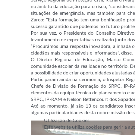
Serviço Regional de Proteção Civil, Richard Mar
no âmbito da educação para o risco, “considerand
situações de emergência, mas também para chega
Zarco: "Esta formação tem uma bonificação pro
sucesso garantido que podemos no futuro prolifer
Por sua vez, o Presidente do Conselho Diretivo
levantamento de expectativas realizado junto dos 
“Procurámos uma resposta inovadora, alinhada co
cidadãos mais responsáveis e informados”, disse.
O Diretor Regional de Educação, Marco Gomes,
comunidade escolar da realidade no território. D
a possibilidade de criar oportunidades ajustadas
Participaram ainda na cerimónia, o Inspetor Re
Chefe de Divisão de Formação do SRPC, IP-RAM
elementos da equipa técnica de planeamento e 
SRPC, IP-RAM e Nelson Bettencourt dos Sapador
Até ao momento, já são 13 os candidatos insc
algumas particularidades desta nobre missão de s
Utilização de Cookies
Este website utiliza cookies para gerir a a