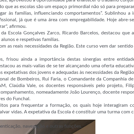
ques, aproveitou a oportunidade para enaltecer o trabalho conju
o que as escolas são um espaço primordial não só para preparar 
r às famílias, influenciando comportamentos”. Sublinhou a i
fissional, já que é uma área com empregabilidade. Hoje abre-
ar", afirmou.
 da Escola Gonçalves Zarco, Ricardo Barcelos, destacou que 
alunos e respetivas famílias.
m as reais necessidades da Região. Este curso vem dar sentido 
 frisou ainda a importância destas sinergias entre entida
estacou as mais-valias de se ter alcançando uma oferta educati
 às expetativas dos jovens e adequadas às necessidades da Região
gional de Bombeiros, Rui Faria, o Comandante da Companhia d
, Claúdia Vale, os docentes responsáveis pelo projeto, Fi
acompanhamento, nomeadamente João Lourenço, docente respons
es do Funchal.
ritos para frequentar a formação, os quais hoje interagiram
alvar vidas. A expetativa da Escola é constituir uma turma com c
utenticação, navegação e outras funções.