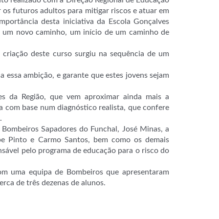
nto realizado com a Direção Regional de Educação
os futuros adultos para mitigar riscos e atuar em
mportância desta iniciativa da Escola Gonçalves
se um novo caminho, um início de um caminho de
a criação deste curso surgiu na sequência de um
a essa ambição, e garante que estes jovens sejam
des da Região, que vem aproximar ainda mais a
va com base num diagnóstico realista, que confere
.
e Bombeiros Sapadores do Funchal, José Minas, a
lipe Pinto e Carmo Santos, bem como os demais
ável pelo programa de educação para o risco do
 com uma equipa de Bombeiros que apresentaram
erca de três dezenas de alunos.