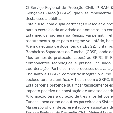
O Serviço Regional de Proteção Civil, IP-RAM 
Gonçalves Zarco (EBSGZ), que visa implementar n
desta escola pública.
Este curso, com dupla certificação (escolar e pr
para o exercício da atividade de bombeiro, no co
Esta medida, pioneira na Região, vai permitir 
recrutamento, quer para o regime voluntário, be
Além da equipa de docentes da EBSGZ, juntam-se
Bombeiros Sapadores do Funchal (CBSF), onde dec
Nos termos do protocolo, caberá ao SRPC, IP-R
componentes tecnológica e prática, incluindo 
coordenação; Participar nos processos de avalia
Enquanto à EBSGZ competirá: Integrar o curso n
sociocultural e científica; Articular com o SRPC
Esta parceria pretende qualificar tecnicamente 
impacto positivo na construção de uma sociedade 
A formação terá a duração de três anos letivo
Funchal, bem como de outros parceiros do Siste
Na sessão oficial de apresentação e assinatura 