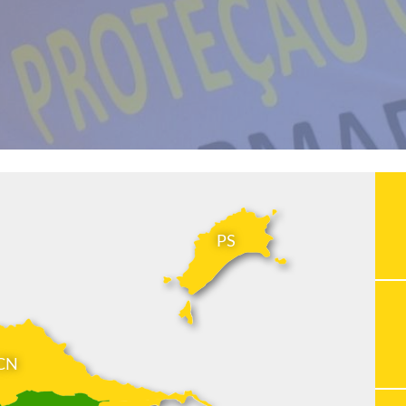
PS
CN