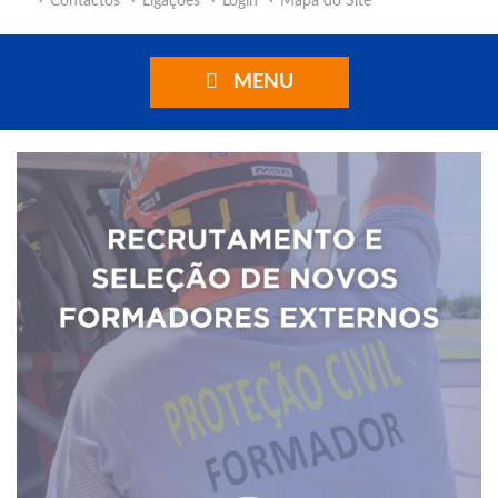
Contactos
Ligações
Login
Mapa do Site
MENU