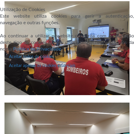
Utilização de Cookies
Este website utiliza cookies para gerir a autenticação,
navegação e outras funções.
Ao continuar a utilizar o website concorda com a colocação
deste tipo de cookies no seu dispositivo e com os termos da
nossa
Política de Privacidade
.
Aceitar todos os cookies
Aceitar apenas os cookies essenciais