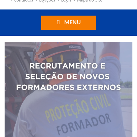
Contactos
Ligações
Login
Mapa do Site
MENU