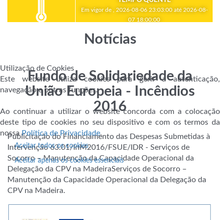
Em vigor de , 2026-08-06 23:03:00 até 2026-08-
07 18:00:00
Notícias
Utilização de Cookies
Fundo de Solidariedade da
Este website utiliza cookies para gerir a autenticação,
União Europeia - Incêndios
navegação e outras funções.
2016
Ao continuar a utilizar o website concorda com a colocação
deste tipo de cookies no seu dispositivo e com os termos da
nossa
Política de Privacidade
.
Publicitação do Financiamento das Despesas Submetidas à
Aceitar todos os cookies
Intervenção 63.01/InM2016/FSUE/IDR - Serviços de
Socorro – Manutenção da Capacidade Operacional da
Aceitar apenas os cookies essenciais
Delegação da CPV na MadeiraServiços de Socorro –
Manutenção da Capacidade Operacional da Delegação da
CPV na Madeira.