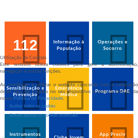
112
Informação à
Operações e
População
Socorro
Utilização de Cookies
Este website utiliza cookies para gerir a autenticação,
navegação e outras funções.
Ao continuar a utilizar o website concorda com a colocação
Sensibilização e
Emergência
deste tipo de cookies no seu dispositivo e com os termos da
Programa DAE
Prevenção
Médica
nossa
Política de Privacidade
.
Aceitar todos os cookies
Aceitar apenas os cookies essenciais
Instrumentos
App Prociv
Clube Jovem