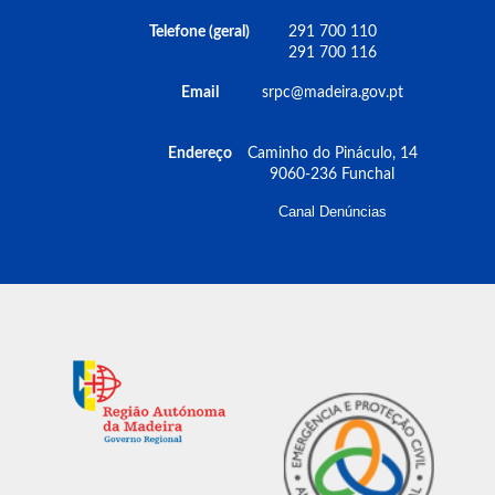
Estas ações contaram também com a presença
da Direção Regional da Saúde, com a
Telefone (geral)
291 700 110
dinamização da Campanha "Operação Verão,
291 700 116
agentes de Saúde Pública em diversão” e do
Email
srpc@madeira.gov.pt
SESARAM, EPERAM, com a abordagem dos
seguintes temas “Choque Térmico; Picadas de
Águas-Vivas e Malefícios de Ultravioleta”.
Endereço
Caminho do Pináculo, 14
Esteve presente nesta atividade o secretário
9060-236 Funchal
regional de Saúde e Proteção Civil, Dr. Pedro
Canal Denúncias
Ramos e o Vogal do Conselho Diretivo do
SRPC, IP-RAM, Subintendente Marco Lobato.