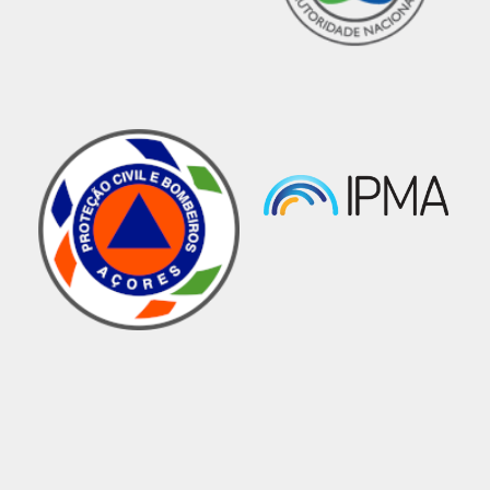
Visita ao SRPC do ATL da Garouta do
Calhau
Notícias
05 setembro 2023 3:34
O Serviço Regional de Proteção Civil, IP-RAM,
dando cumprimento a uma das missões que lhe
foram atribuídas e que consiste em desenvolver
ações pedagógicas e informativas de
sensibilização para a população, recebeu no
passado dia 16 de agosto de 2023, os jovens do
ATL da Garouta do Calhau.
Estas visitas, para além de darem a conhecer
todo o sistema de socorro da Região, visam
promover na população uma cultura de
segurança, sensibilizando-a para as medidas de
autoproteção como
um importante
complemento ao sistema já instalado.