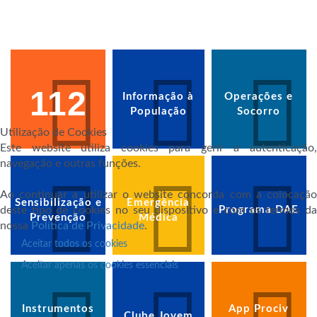
112
Informação à
Operações e
População
Socorro
Utilização de Cookies
Este website utiliza cookies para gerir a autenticação,
navegação e outras funções.
Ao continuar a utilizar o website concorda com a colocação
Sensibilização e
Emergência
deste tipo de cookies no seu dispositivo e com os termos da
Programa DAE
Prevenção
Médica
nossa
Política de Privacidade
.
Aceitar todos os cookies
Aceitar apenas os cookies essenciais
Instrumentos
App Prociv
Clube Jovem