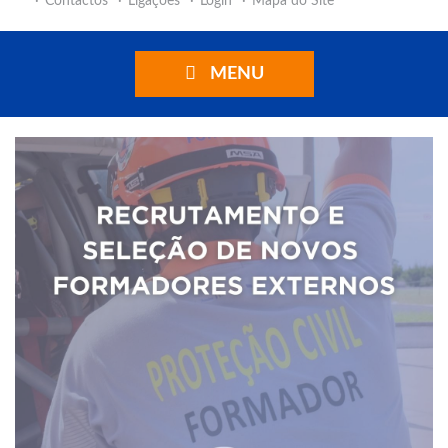
Contactos
Ligações
Login
Mapa do Site
MENU