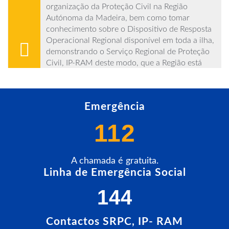
organização da Proteção Civil na Região
Autónoma da Madeira, bem como tomar
conhecimento sobre o Dispositivo de Resposta
Operacional Regional disponível em toda a ilha,
demonstrando o
Serviço Regional de Proteção
Civil, IP-RAM deste modo, que a Região está
preparada para garantir a segurança dos seus
cidadãos que optarem por visitar as Ilhas da
Madeira e Porto Santo.
Emergência
112
A chamada é gratuita.
Linha de Emergência Social
144
Contactos SRPC, IP- RAM