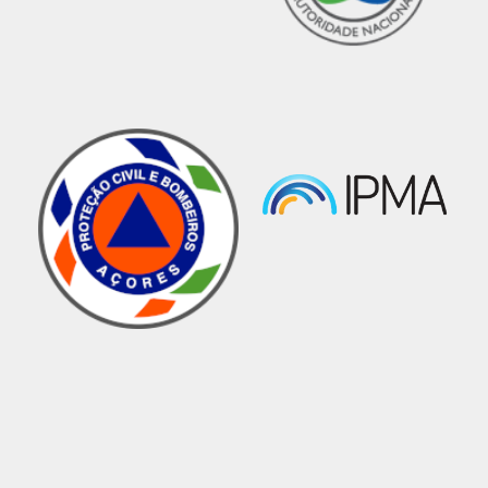
investigações/inspeções policiais
subsequentes.
Nesta senda, o Serviço Regional de Proteção
Civil, IP-RAM, em parceria com o
Departamento de Investigação Criminal da
Madeira (DIC), ministrou uma Oficina de
Proteção Civil subordinada ao tema
“Preservação de Cenários de Crime”, que teve
lugar no dia 12 de novembro, onde foram
abordados os princípios da Identificação
Humana em Cenários de Exceção, ministrada
pelo Diretor Nacional Adjunto da Polícia
Judiciária, Dr. Carlos Farinha e Princípios sobre
a preservação dos cenários de crime,
apresentada pelo Especialista de Polícia
Científica, Dr. Fernando Viegas. A aludida
oficina contou com a participação de cerca de
65 operacionais de diversas áreas do socorro e
emergência, nomeadamente, Corpos de
Bombeiros da RAM, Serviço de Emergência
Médica Regional, Polícia Florestal, SANAS, Cruz