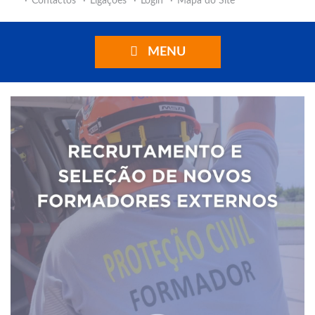
Contactos
Ligações
Login
Mapa do Site
MENU