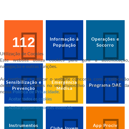
112
Informação à
Operações e
População
Socorro
Utilização de Cookies
Este website utiliza cookies para gerir a autenticação,
navegação e outras funções.
Ao continuar a utilizar o website concorda com a colocação
Sensibilização e
Emergência
deste tipo de cookies no seu dispositivo e com os termos da
Programa DAE
Prevenção
Médica
nossa
Política de Privacidade
.
Aceitar todos os cookies
Aceitar apenas os cookies essenciais
Instrumentos
App Prociv
Clube Jovem