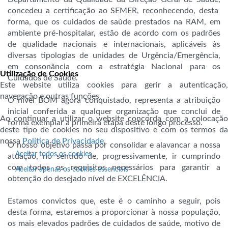
concedeu a certificação ao SEMER, reconhecendo, desta
forma, que os cuidados de saúde prestados na RAM, em
ambiente pré-hospitalar, estão de acordo com os padrões
de qualidade nacionais e internacionais, aplicáveis às
diversas tipologias de unidades de Urgência/Emergência,
em consonância com a estratégia Nacional para os
Utilização de Cookies
Cuidados de Saúde.
Este website utiliza cookies para gerir a autenticação,
navegação e outras funções.
O nível BOM agora conquistado, representa a atribuição
inicial conferida a qualquer organização que conclui de
Ao continuar a utilizar o website concorda com a colocação
forma exemplar a primeira etapa deste longo processo.
deste tipo de cookies no seu dispositivo e com os termos da
nossa
Política de Privacidade
.
O nosso objetivo passa por consolidar e alavancar a nossa
Aceitar todos os cookies
atuação, no sentido de, progressivamente, ir cumprindo
com todos os requisitos necessários para garantir a
Aceitar apenas os cookies essenciais
obtenção do desejado nível de EXCELÊNCIA.
Estamos convictos que, este é o caminho a seguir, pois
desta forma, estaremos a proporcionar à nossa população,
os mais elevados padrões de cuidados de saúde, motivo de