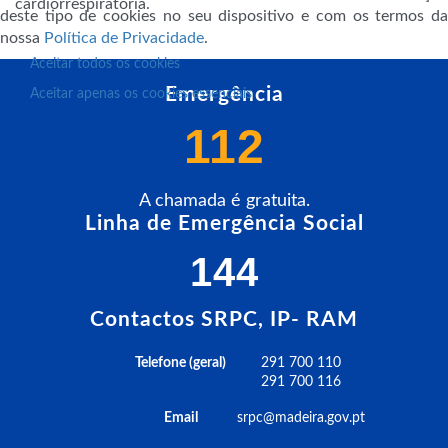
cardiorrespiratória.
deste tipo de cookies no seu dispositivo e com os termos da
nossa
Política de Privacidade
.
Aceitar todos os cookies
Emergência
Aceitar apenas os cookies essenciais
112
A chamada é gratuita.
Linha de Emergência Social
144
Contactos SRPC, IP- RAM
Telefone (geral)
291 700 110
291 700 116
Email
srpc@madeira.gov.pt