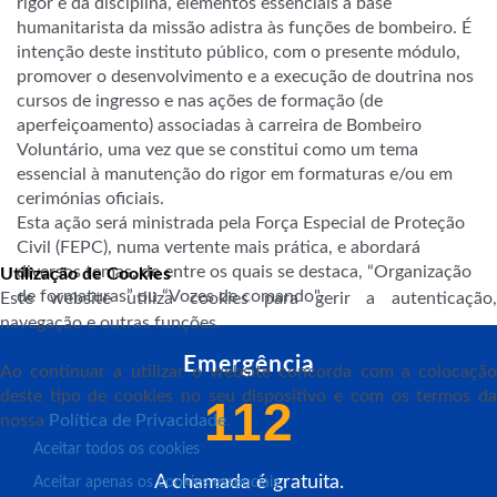
rigor e da disciplina, elementos essenciais à base
humanitarista da missão adistra às funções de bombeiro. É
intenção deste instituto público, com o presente módulo,
promover o desenvolvimento e a execução de doutrina nos
cursos de ingresso e nas ações de formação (de
aperfeiçoamento) associadas à carreira de Bombeiro
Voluntário, uma vez que se constitui como um tema
essencial à manutenção do rigor em formaturas e/ou em
cerimónias oficiais.
Esta ação será ministrada pela Força Especial de Proteção
Civil (FEPC), numa vertente mais prática, e abordará
diversos temas, de entre os quais se destaca, “Organização
Utilização de Cookies
de formaturas” ou “Vozes de comando".
Este website utiliza cookies para gerir a autenticação,
navegação e outras funções.
Emergência
Ao continuar a utilizar o website concorda com a colocação
deste tipo de cookies no seu dispositivo e com os termos da
112
nossa
Política de Privacidade
.
Aceitar todos os cookies
A chamada é gratuita.
Aceitar apenas os cookies essenciais