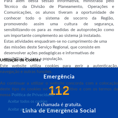
Para além desta sessão informativa, ministrada pelo
Técnico da Divisão de Planeamento, Operações e
Comunicações, os alunos tiveram a oportunidade de
conhecer todo o sistema de socorro da Região,
promovendo assim uma cultura de segurança,
sensibilizando-os para as medidas de autoproteção como
um importante complemento ao sistema já instalado.
Estas atividades enquadram-se no cumprimento de uma
das missões deste Serviço Regional, que consiste em
desenvolver ações pedagógicas e informativas de
sensibilização para a população.
Utilização de Cookies
Este website utiliza cookies para gerir a autenticação,
navegação e outras funções.
Emergência
Ao continuar a utilizar o website concorda com a colocação
112
deste tipo de cookies no seu dispositivo e com os termos da
nossa
Política de Privacidade
.
Aceitar todos os cookies
A chamada é gratuita.
Aceitar apenas os cookies essenciais
Linha de Emergência Social