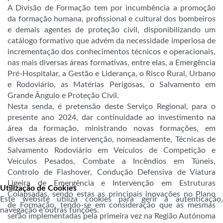
A Divisão de Formação tem por incumbência a promoção
da formação humana, profissional e cultural dos bombeiros
e demais agentes de proteção civil, disponibilizando um
catálogo formativo que advém da necessidade imperiosa de
incrementação dos conhecimentos técnicos e operacionais,
nas mais diversas áreas formativas, entre elas, a Emergência
Pré-Hospitalar, a Gestão e Liderança, o Risco Rural, Urbano
e Rodoviário, as Matérias Perigosas, o Salvamento em
Grande Ângulo e Proteção Civil.
Nesta senda, é pretensão deste Serviço Regional, para o
presente ano 2024, dar continuidade ao investimento na
área da formação, ministrando novas formações, em
diversas áreas de intervenção, nomeadamente, Técnicas de
Salvamento Rodoviário em Veículos de Competição e
Veículos Pesados, Combate a Incêndios em Túneis,
Controlo de Flashover, Condução Defensiva de Viatura
Ligeira de Emergência e Intervenção em Estruturas
Utilização de Cookies
Colapsadas, sendo estas as principais inovações no Plano
Este website utiliza cookies para gerir a autenticação,
de Formação, tendo-se em consideração que as mesmas
navegação e outras funções.
serão implementadas pela primeira vez na Região Autónoma