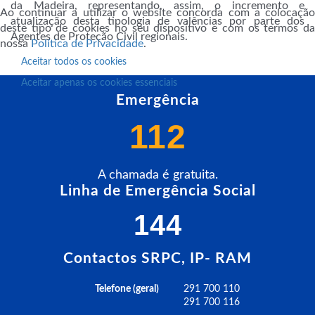
da Madeira, representando, assim, o incremento e
Ao continuar a utilizar o website concorda com a colocação
atualização desta tipologia de valências por parte dos
deste tipo de cookies no seu dispositivo e com os termos da
Agentes de Proteção Civil regionais.
nossa
Política de Privacidade
.
Aceitar todos os cookies
Aceitar apenas os cookies essenciais
Emergência
112
A chamada é gratuita.
Linha de Emergência Social
144
Contactos SRPC, IP- RAM
Telefone (geral)
291 700 110
291 700 116