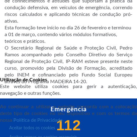
de conhecimentos e atitudes que suportam a prática da
condução defensiva, em veículos de emergência, correndo
riscos calculados e aplicando técnicas de condução pró-
ativas.
Esta formação teve início no dia 26 de fevereiro e terminou
a 01 de março, contendo vários módulos formativos,
teóricos e práticos.
O Secretário Regional de Saúde e Proteção Civil, Pedro
Ramos acompanhado pelo Conselho Diretivo do Serviço
Regional de Proteção Civil, IP-RAM esteve presente neste
curso, promovido pela Divisão de Formação, acreditado
pelo INEM e cofinanciado pelo Fundo Social Europeu
Utilização de Cookies
através do Programa MADEIRA 14-20.
Este website utiliza cookies para gerir a autenticação,
navegação e outras funções.
Ao continuar a utilizar o website concorda com a colocação
Emergência
deste tipo de cookies no seu dispositivo e com os termos da
112
nossa
Política de Privacidade
.
Aceitar todos os cookies