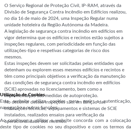
O Serviço Regional de Proteção Civil, IP-RAM, através da
Divisão de Segurança Contra Incêndio em Edifícios realizou,
no dia 16 de maio de 2024, uma Inspeção Regular numa
unidade hoteleira da Região Autónoma da Madeira.
A legislação de segurança contra incêndio em edifícios em
vigor determina que os edifícios e recintos estão sujeitos a
inspeções regulares, com periodicidade em função das
utilizações-tipo e respetivas categorias de risco dos
mesmos.
Estas inspeções devem ser solicitadas pelas entidades que
detenham ou explorem esses mesmos edifícios e recintos e
têm como principais objetivos a verificação da manutenção
das condições de segurança contra incêndio em edifícios
(SCIE) aprovadas no licenciamento, bem como a
Utilização de Cookies
implementação das medidas de autoproteção.
Este website utiliza cookies para gerir a autenticação,
No decorrer dessas inspeções são, em função das
navegação e outras funções.
instalações técnicas, equipamentos e sistemas de SCIE
instalados, realizados ensaios para verificação da
Ao continuar a utilizar o website concorda com a colocação
operacionalidade dos mesmos.
deste tipo de cookies no seu dispositivo e com os termos da