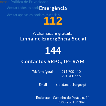
nossa
Política de Privacidade
.
Emergência
Aceitar todos os cookies
Aceitar apenas os cookies essenciais
112
A chamada é gratuita.
Linha de Emergência Social
144
Contactos SRPC, IP- RAM
Telefone (geral)
291 700 110
291 700 116
Email
srpc@madeira.gov.pt
Endereço
Caminho do Pináculo, 14
9060-236 Funchal