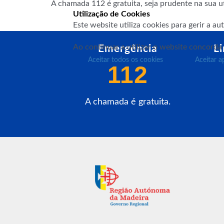
A chamada 112 é gratuita, seja prudente na sua ut
Utilização de Cookies
Este website utiliza cookies para gerir a a
Ao continuar a utilizar o website concorda
Emergência
L
Aceitar todos os cookies
Aceitar a
112
A chamada é gratuita.