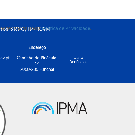
m os termos da nossa
Política de Privacidade
.
tos SRPC, IP- RAM
Endereço
Canal
ov.pt
Caminho do Pináculo,
Denúncias
14
9060-236 Funchal