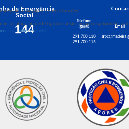
inha de Emergência
Contac
utenticação, navegação e outras funções.
Social
Telefone
 com a colocação deste tipo de cookies no seu dispositivo e co
144
(geral)
Email
penas os cookies essenciais
291 700 110
srpc@madeira.g
291 700 116