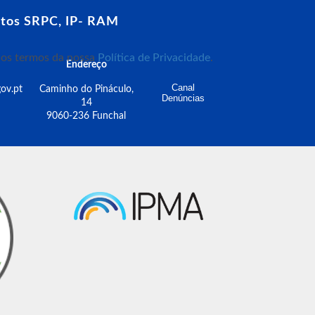
tos SRPC, IP- RAM
m os termos da nossa
Política de Privacidade
.
Endereço
Canal
ov.pt
Caminho do Pináculo,
Denúncias
14
9060-236 Funchal