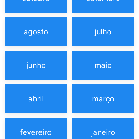
agosto
julho
junho
maio
abril
março
fevereiro
janeiro