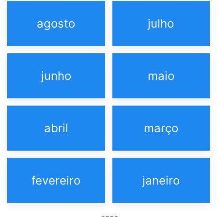
agosto
julho
junho
maio
abril
março
fevereiro
janeiro