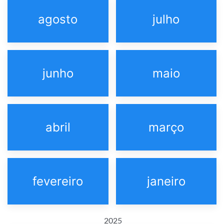
agosto
julho
junho
maio
abril
março
fevereiro
janeiro
2025