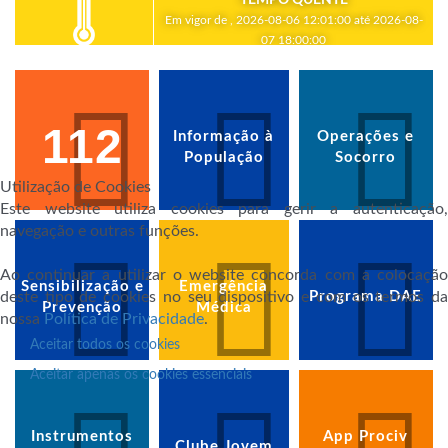
Em vigor de , 2026-08-06 12:01:00 até 2026-08-
07 18:00:00
112
Informação à
Operações e
População
Socorro
Utilização de Cookies
Este website utiliza cookies para gerir a autenticação,
navegação e outras funções.
Ao continuar a utilizar o website concorda com a colocação
Sensibilização e
Emergência
deste tipo de cookies no seu dispositivo e com os termos da
Programa DAE
Prevenção
Médica
nossa
Política de Privacidade
.
Aceitar todos os cookies
Aceitar apenas os cookies essenciais
Instrumentos
App Prociv
Clube Jovem