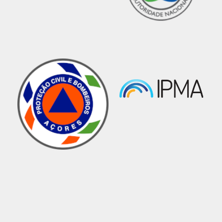
PRECIPITAÇÃO - MEDIDAS PREVENTIVAS
Notícias
05 maio 2026 10:15
SITUAÇÃO
O estado do tempo será influenciado pela passagem de u
e húmido associada a uma depressão centrada a oeste/s
da Madeira, em deslocamento para sueste, e que irá cond
até final do dia 5, entre as 00h00 até às 23h59.
Precipitação
, por vezes forte e persistente no dia 5
de trovoada. Possibilidade de trovoada a partir do final d
Vento
fraco a moderado do quadrante leste, por veze
de dia 5 e a manhã de dia 6.