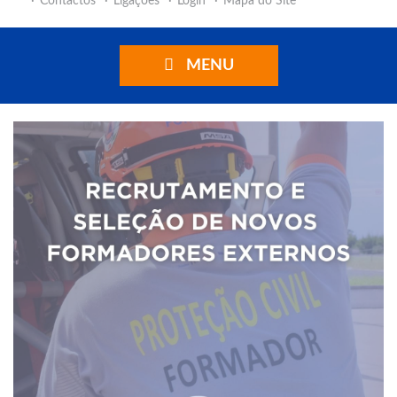
Contactos
Ligações
Login
Mapa do Site
MENU