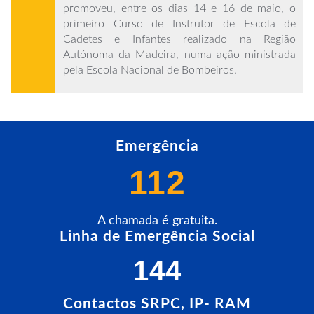
promoveu, entre os dias 14 e 16 de maio, o
primeiro Curso de Instrutor de Escola de
Cadetes e Infantes realizado na Região
Autónoma da Madeira, numa ação ministrada
pela Escola Nacional de Bombeiros.
A formação decorreu no Centro de Formação e
Treino do SRPC e conta com a participação de
18 bombeiros da Região, tendo como objetivo
Emergência
reforçar competências pedagógicas, técnicas e
de acompanhamento de crianças e jovens,
112
entre os 6 e os 17 anos, integrados nas Escolas
de Cadetes e Infantes dos Corpos de
Bombeiros.
A chamada é gratuita.
Linha de Emergência Social
LER MAIS
144
Contactos SRPC, IP- RAM