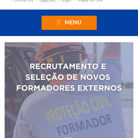
Contactos
Ligações
Login
Mapa do Site
MENU