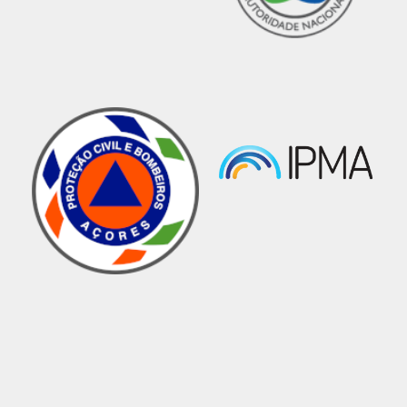
capacidade de resposta do Sistema Integrado
de Operações de Proteção e Socorro em
ocorrências que envolvam veículos elétricos ou
híbridos, ampliando a existência destes
equipamentos de forma transversal em todo
território regional, nas ilhas da Madeira e do
Porto Santo.
Trata-se de um dispositivo de segurança que
imobiliza o veículo, evitando que o mesmo se
movimente ou volte a ligar enquanto decorrem
as manobras de intervenção das equipas de
socorro, conferindo a necessária segurança
durante a intervenção.
Com o intuito de preparar os bombeiros para as
emergências com os Emergency Plugs, o
Serviço Regional de Proteção Civil organizou
um treino operacional nos dias 17 e 18 de
novembro, que teve o apoio da Companhia de
Bombeiros Sapadores do Funchal.
O objetivo desta ação teórico-prática passou