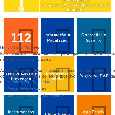
Em vigor de , 2026-08-06 23:03:00 até 2026-08-
07 18:00:00
112
Informação à
Operações e
População
Socorro
Utilização de Cookies
Este website utiliza cookies para gerir a autenticação,
navegação e outras funções.
Ao continuar a utilizar o website concorda com a colocação
Sensibilização e
Emergência
deste tipo de cookies no seu dispositivo e com os termos da
Programa DAE
Prevenção
Médica
nossa
Política de Privacidade
.
Aceitar todos os cookies
Aceitar apenas os cookies essenciais
Instrumentos
App Prociv
Clube Jovem