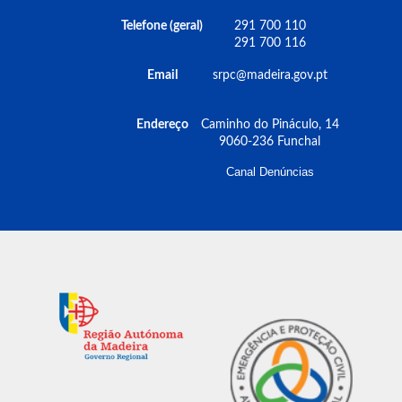
são o reflexo de um elevado espírito de
Telefone (geral)
291 700 110
abnegação, com sentido de missão e de corpo,
291 700 116
de todos quantos contribuíram para a defesa da
nossa floresta contra incêndios.
Email
srpc@madeira.gov.pt
Consulte a Nota Informativa
Endereço
Caminho do Pináculo, 14
9060-236 Funchal
Bombeiros da Madeira equipados com
Canal Denúncias
dispositivos de segurança para
intervenção em veículos elétricos
Notícias
21 novembro 2025 3:31
O Serviço Regional de Proteção Civil, IP-RAM
adquiriu 15 Emergency Plugs para distribuir a
todos os Corpos de Bombeiros da RAM num
investimento de 15 mil euros. Os veículos das
Equipas Médicas de Intervenção Rápida
também passam a ter esta ferramenta essencial.
Esta medida tem por finalidade reforçar a