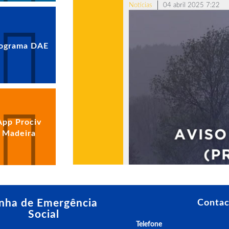
Notícias
04 abril 2025 7:22
ograma DAE
App Prociv
Madeira
inha de Emergência
Contac
Social
Telefone