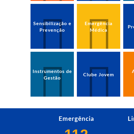
Sensibilização e
Emergência
Pr
Prevenção
Médica
Instrumentos de
Clube Jovem
Gestão
Emergência
L