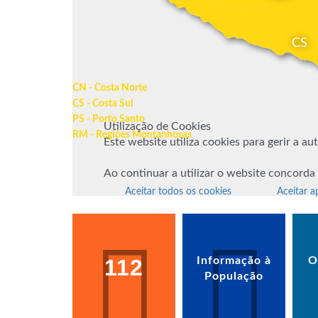
CS
CN - Costa Norte
CS - Costa Sul
PS - Porto Santo
Utilização de Cookies
RM - Regiões Montanhosas
Este website utiliza cookies para gerir a a
Ao continuar a utilizar o website concorda
Aceitar todos os cookies
Aceitar a
112
Informação à
O
População