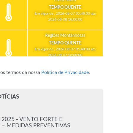
TEMPO QUENTE
Em vigor de , 2026-08-07 05:48:00 até
2026-08-08 18:00:00
Regiões Montanhosas
TEMPO QUENTE
Em vigor de , 2026-08-07 05:48:00 até
2026-08-07 18:00:00
m os termos da nossa
Política de Privacidade
.
TÍCIAS
 / 2025 - VENTO FORTE E
 – MEDIDAS PREVENTIVAS