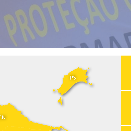
PS
CN