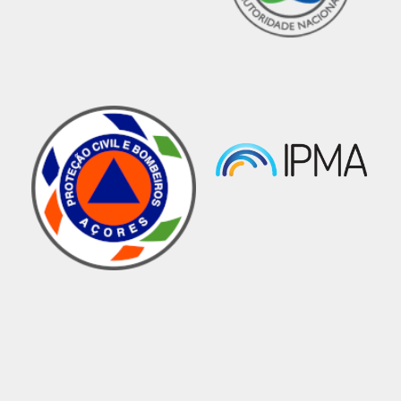
Reunião SRPC - Copernicus, Risk & Recovery
Mapping
Notícias
08 abril 2025 1:16
No dia 1 de abril, realizou-se uma reunião para apresen