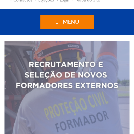
Contactos
Ligações
Login
Mapa do Site
MENU