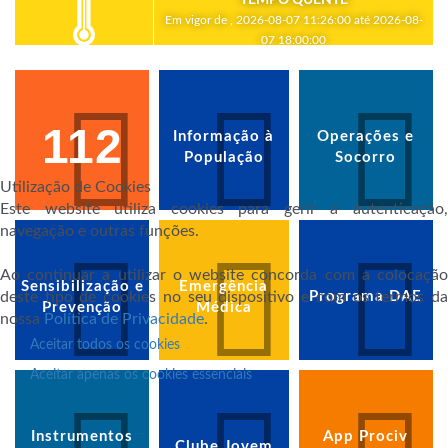
Em vigor de , 2026-08-07 11:26:00 até 2026-08-
07 18:00:00
112
Informação à
Operações e
População
Socorro
Utilização de Cookies
Este website utiliza cookies para gerir a autenticação,
navegação e outras funções.
Ao continuar a utilizar o website concorda com a colocação
Sensibilização e
Emergência
deste tipo de cookies no seu dispositivo e com os termos da
Programa DAE
Prevenção
Médica
nossa
Política de Privacidade
.
Aceitar todos os cookies
Aceitar apenas os cookies essenciais
Instrumentos
App Prociv
Clube Jovem